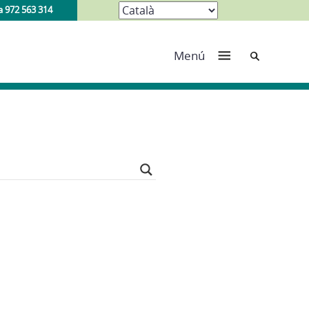
a 972 563 314
Cerca
Menú