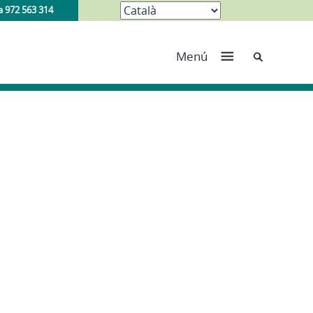
a 972 563 314
Cerca
Menú