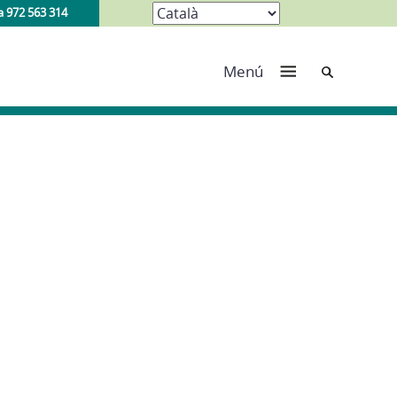
a 972 563 314
Cerca
Menú