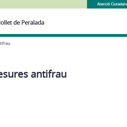
Atenció Ciutadan
ollet de Peralada
tifrau
esures antifrau