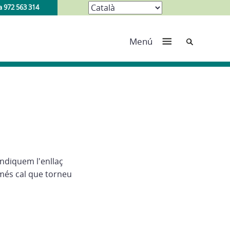
a 972 563 314
Cerca
Menú
indiquem l'enllaç
més cal que torneu